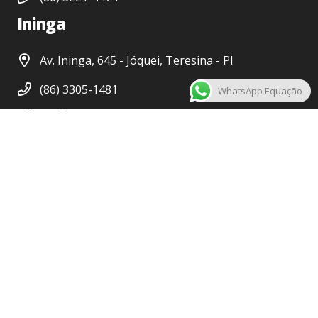
Ininga
Av. Ininga, 645 - Jóquei, Teresina - PI
(86) 3305-1481
WhatsApp Equação
Jóquei
Anfrísio Lobão, 2039, Jóquei - Teresina-PI
(86) 3232-1984